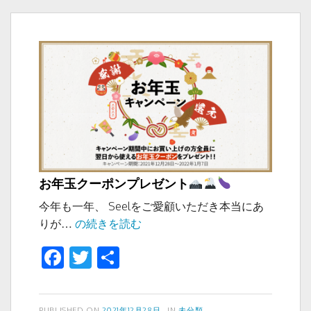
o
ー
o
k
お年玉クーポンプレゼント
今年も一年、 Seelをご愛顧いただき本当にあ
お
りが…
の続きを読む
年
F
T
共
玉
a
wi
有
ク
ー
c
tt
ポ
投
カ
PUBLISHED ON
2021年12月28日
IN
未分類