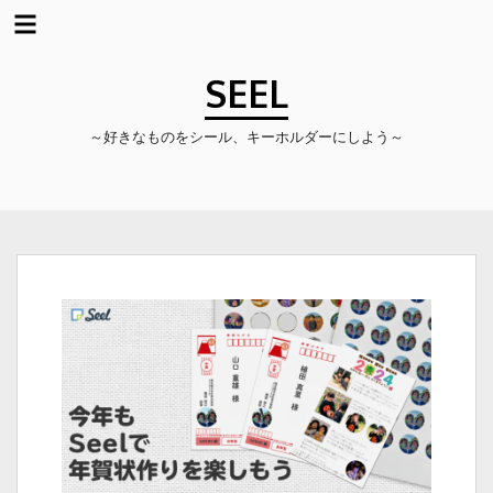
コ
ン
SEEL
テ
ン
～好きなものをシール、キーホルダーにしよう～
ツ
へ
ス
キ
ッ
プ