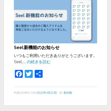
k
ー
ト
に
つ
い
て
Seel新機能のお知らせ
いつもご利用いただきありがとうございます。
Seel
Seel…
の続きを読む
新
F
T
共
機
a
wi
有
能
の
c
tt
お
投
カ
PUBLISHED ON
2022年4月22日
IN
未分類
e
er
稿
テ
知
b
日:
ゴ
ら
リ
せ