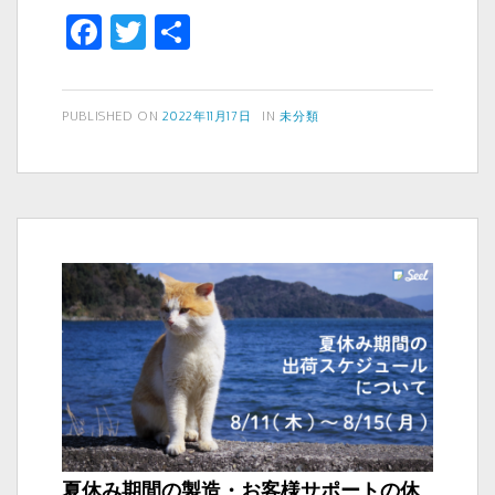
年
F
T
共
も
a
wi
有
Seel
で
c
tt
年
投
カ
PUBLISHED ON
2022年11月17日
IN
未分類
e
er
稿
テ
賀
b
日:
ゴ
状
リ
o
作
ー
り
o
を
k
楽
し
も
う
夏休み期間の製造・お客様サポートの休