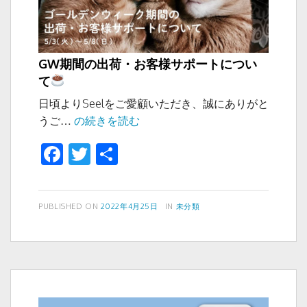
の
休
業
に
GW期間の出荷・お客様サポートについ
つ
て
い
日頃よりSeelをご愛顧いただき、誠にありがと
て
GW
うご…
の続きを読む
期
F
T
共
間
a
wi
有
の
出
c
tt
荷・
投
カ
PUBLISHED ON
2022年4月25日
IN
未分類
e
er
稿
テ
お
b
日:
ゴ
客
リ
o
様
ー
サ
o
ポ