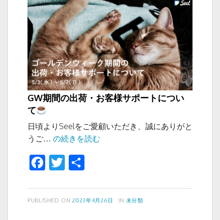
k
サ
ポ
ー
ト
の
休
業
に
GW期間の出荷・お客様サポートについ
つ
て
い
日頃よりSeelをご愛顧いただき、誠にありがと
て
GW
うご…
の続きを読む
期
F
T
共
間
a
wi
有
の
出
c
tt
荷・
投
カ
PUBLISHED ON
2023年4月26日
IN
未分類
e
er
稿
テ
お