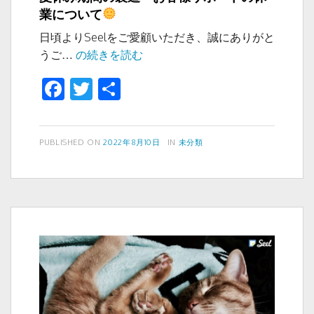
業について
日頃よりSeelをご愛顧いただき、誠にありがと
夏
うご…
の続きを読む
休
F
T
共
み
a
wi
有
期
間
c
tt
の
投
カ
PUBLISHED ON
2022年8月10日
IN
未分類
e
er
稿
テ
製
b
日:
ゴ
造・
リ
o
お
ー
客
o
様
k
サ
ポ
ー
ト