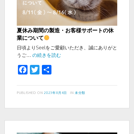
夏休み期間の製造・お客様サポートの休
業について
日頃よりSeelをご愛顧いただき、誠にありがと
夏
うご…
の続きを読む
休
F
T
共
み
a
wi
有
期
間
c
tt
の
投
カ
PUBLISHED ON
2023年8月4日
IN
未分類
e
er
稿
テ
製
b
日:
ゴ
造・
リ
o
お
ー
客
o
様