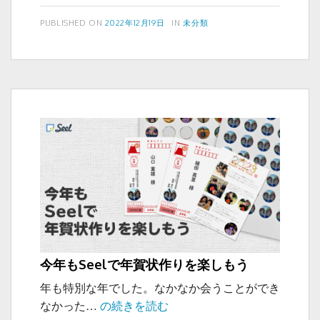
の
c
tt
冬
投
カ
PUBLISHED ON
2022年12月19日
IN
未分類
e
er
稿
テ
休
b
日:
ゴ
み
リ
o
に
ー
つ
o
い
k
て
今年もSeelで年賀状作りを楽しもう
年も特別な年でした。なかなか会うことができ
今
なかった…
の続きを読む