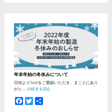
b
日:
ゴ
客
リ
o
様
ー
サ
o
ポ
k
ー
ト
に
つ
い
て
年末年始の冬休みについて
日頃よりSeelをご愛顧いただき、まことにあり
年
がと…
の続きを読む
末
F
T
共
年
a
wi
有
始