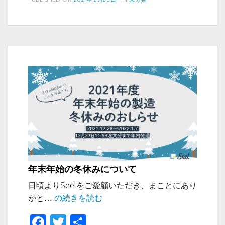
e
er
稿
テ
ン
b
日:
ゴ
プ
リ
o
レ
ー
ゼ
o
ン
k
ト
年末年始の冬休みについて
日頃よりSeelをご愛顧いただき、まことにあり
年
がと…
の続きを読む
末
F
T
共
年