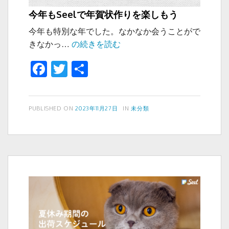
今年もSeelで年賀状作りを楽しもう
今年も特別な年でした。なかなか会うことがで
今
きなかっ…
の続きを読む
年
F
T
共
も
a
wi
有
Seel
で
c
tt
年
投
カ
PUBLISHED ON
2023年11月27日
IN
未分類
e
er
稿
テ
賀
b
日:
ゴ
状
リ
o
作
ー
り
o
を
k
楽
し
も
う