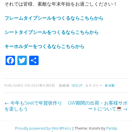
それでは皆様、素敵な年末年始をお過ごしください！
フレームタイプシールをつくるならこちらから
シートタイプシールをつくるならこちらから
キーホルダーをつくるならこちらから
F
T
共
a
w
有
ce
it
b
te
PUBLISHED ON
2023年12月8日
投稿者:
SEELJP
カテゴリー:
未分類
o
r
←
今年もSeelで年賀状作り
GW期間の出荷・お客様サポ
投
o
を楽しもう
ートについて
→
k
稿
Proudly powered by WordPress
|
Theme: Konmi by
Pantip