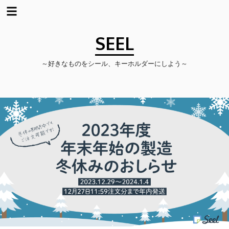
コ
ン
SEEL
テ
ン
～好きなものをシール、キーホルダーにしよう～
ツ
へ
ス
キ
ッ
プ