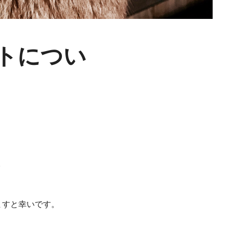
トについ
。
ますと幸いです。