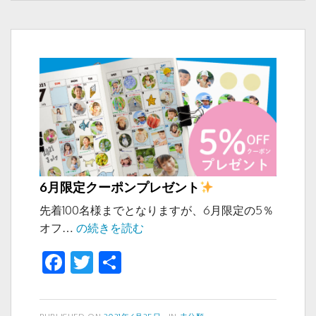
リ
o
ス
ー
ケ
o
ジ
k
ュ
ー
ル
に
つ
い
て
6月限定クーポンプレゼント
先着100名様までとなりますが、6月限定の5％
6
オフ…
の続きを読む
月
F
T
共
限
a
wi
有
定
ク
c
tt
ー
投
カ