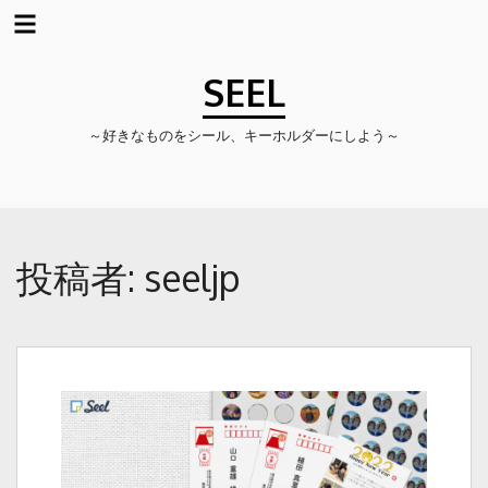
コ
ン
SEEL
テ
ン
～好きなものをシール、キーホルダーにしよう～
ツ
へ
ス
キ
ッ
プ
投稿者:
seeljp