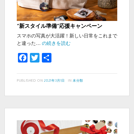
“新スタイル準備”応援キャンペーン
スマホの写真が大活躍！新しい日常をこれまで
“新
と違った…
の続きを読む
ス
F
T
共
タ
a
wi
有
イ
ル
c
tt
準
投
カ
PUBLISHED ON
2021年3月1日
IN
未分類
e
er
稿
テ
備”応
b
日:
ゴ
援
リ
o
キ
ー
ャ
o
ン
k
ペ
ー