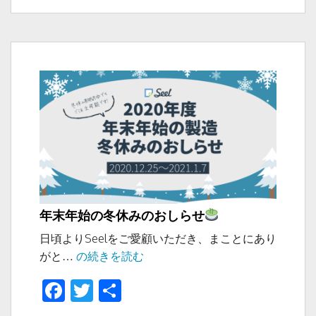
b
日:
ゴ
プ
リ
o
レ
ー
ゼ
o
ン
k
ト
年末年始の冬休みのおしらせ
日頃よりSeelをご愛顧いただき、まことにあり
年
がと…
の続きを読む
末
F
T
共
年
a
wi
有
始