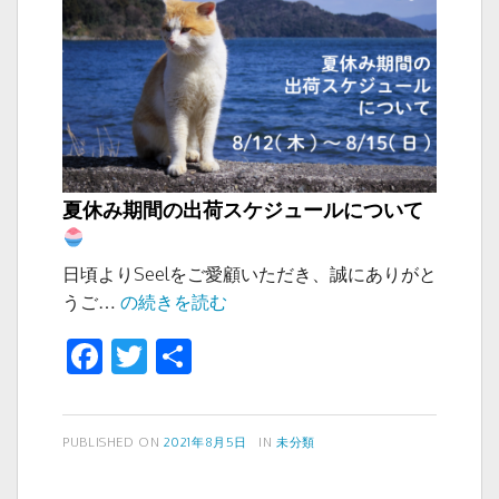
し
も
う
夏休み期間の出荷スケジュールについて
日頃よりSeelをご愛顧いただき、誠にありがと
夏
うご…
の続きを読む
休
F
T
共
み
a
wi
有
期
間
c
tt
の
投
カ
PUBLISHED ON
2021年8月5日
IN
未分類
e
er
稿
テ
出
b
日:
ゴ
荷