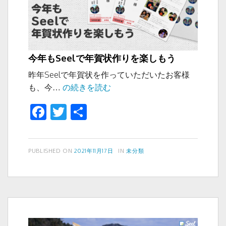
今年もSeelで年賀状作りを楽しもう
昨年Seelで年賀状を作っていただいたお客様
今
も、今…
の続きを読む
年
F
T
共
も
a
wi
有
Seel
で
c
tt
年
投
カ
PUBLISHED ON
2021年11月17日
IN
未分類
e
er
稿
テ
賀
b
日:
ゴ
状
リ
o
作
ー
り
o
を
k
楽