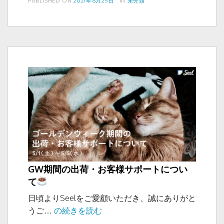
PUBLISHED ON
2021年6月25日
IN
未分類
e
er
稿
テ
ポ
b
日:
ゴ
ン
リ
o
プ
ー
レ
o
ゼ
k
ン
ト
GW期間の出荷・お客様サポートについ
て
日頃よりSeelをご愛顧いただき、誠にありがと
GW
うご…
の続きを読む
期