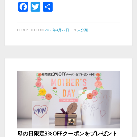
F
T
共
間
a
wi
有
の
出
c
tt
荷・
投
カ
PUBLISHED ON
2021年4月22日
IN
未分類
e
er
稿
テ
お
b
日:
ゴ
客
リ
o
様
ー
サ
o
ポ
k
ー
ト
に
つ
い
て
母の日限定3%OFFクーポンをプレゼント