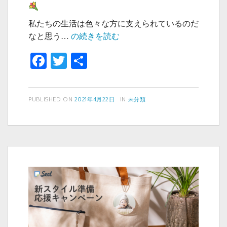
私たちの生活は色々な方に支えられているのだ
母
なと思う…
の続きを読む
の
F
T
共
日
a
wi
有
限
定
c
tt
3%OFF
投
カ
PUBLISHED ON
2021年4月22日
IN
未分類
e
er
稿
テ
ク
b
日:
ゴ
ー
リ
o
ポ
ー
ン
o
を
k
プ
レ
ゼ
ン
ト