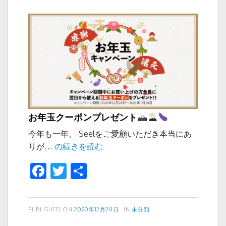
o
イ
k
ン
追
加
お年玉クーポンプレゼント
今年も一年、 Seelをご愛顧いただき本当にあ
お
りが…
の続きを読む
年
F
T
共
玉
a
wi
有
ク
ー
c
tt
ポ
投
カ
PUBLISHED ON
2020年12月28日
IN
未分類
e
er
稿
テ
ン