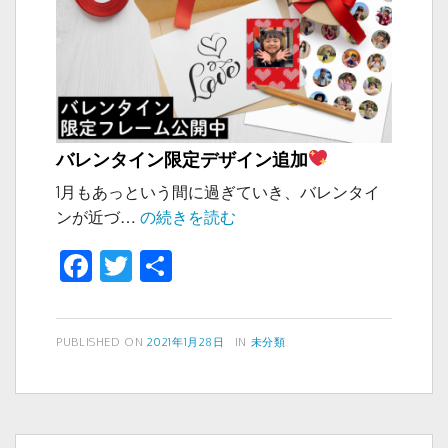
ン
バレンタイン限定デザイン追加
1月もあっという間に過ぎていき、バレンタイ
バ
ンが近づ…
の続きを読む
レ
F
T
共
ン
a
wi
有
タ
イ
c
tt
ン
投
カ
PUBLISHED ON
2021年1月28日
IN
未分類
e
er
稿
テ
限
b
日:
ゴ
定
リ
o
デ
ー
ザ