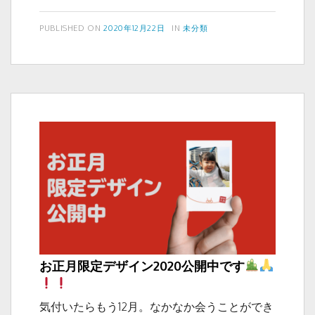
の
c
tt
冬
投
カ
PUBLISHED ON
2020年12月22日
IN
未分類
e
er
稿
テ
休
b
日:
ゴ
み
リ
o
の
ー
お
o
し
k
ら
せ
お正月限定デザイン2020公開中です
気付いたらもう12月。なかなか会うことができ